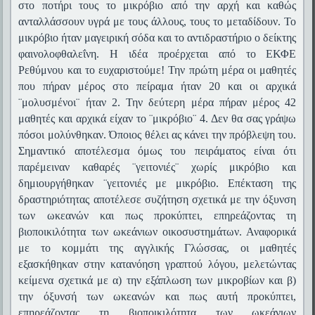
στο ποτήρι τους το μικρόβιο από την αρχή και καθώς
ανταλλάσσουν υγρά με τους άλλους, τους το μεταδίδουν. Το
μικρόβιο ήταν μαγειρική σόδα και το αντιδραστήριο ο δείκτης
φαινολοφθαλεΐνη. Η ιδέα προέρχεται από το ΕΚΦΕ
Ρεθύμνου και το ευχαριστούμε! Την πρώτη μέρα οι μαθητές
που πήραν μέρος στο πείραμα ήταν 20 και οι αρχικά
¨μολυσμένοι¨ ήταν 2. Την δεύτερη μέρα πήραν μέρος 42
μαθητές και αρχικά είχαν το ¨μικρόβιο¨ 4. Δεν θα σας γράψω
πόσοι μολύνθηκαν. Όποιος θέλει ας κάνει την πρόβλεψη του.
Σημαντικό αποτέλεσμα όμως του πειράματος είναι ότι
παρέμειναν καθαρές ¨γειτονιές¨ χωρίς μικρόβιο και
δημιουργήθηκαν ¨γειτονιές με μικρόβιο. Επέκταση της
δραστηριότητας αποτέλεσε συζήτηση σχετικά με την όξυνση
των ωκεανών και πως προκύπτει, επηρεάζοντας τη
βιοποικιλότητα των ωκεάνιων οικοσυστημάτων. Αναφορικά
με το κομμάτι της αγγλικής Γλώσσας, οι μαθητές
εξασκήθηκαν στην κατανόηση γραπτού λόγου, μελετώντας
κείμενα σχετικά με α) την εξάπλωση των μικροβίων και β)
την όξυνσή των ωκεανών και πως αυτή προκύπτει,
επηρεάζοντας τη βιοποικιλότητα των ωκεάνιων