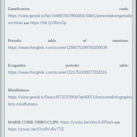
Gamification cards:
https://view.genial.ly/5ec7e6867607860d83c50bf1/presentationgenially-
sin-titulo
και
https://bit.ly/36ixrGp
Periodic table of emotions:
https://www.thinglink.com/scene/1284075199750209539
Ecogarden periodic table:
https://www.thinglink.com/scene/1321752430077018115
Mindfulness:
https://view.genial.ly/5eacc6f732376f0d7de40071/horizontalinfographic-
lists-mindfulness
MARIE CURIE VIDEO CLIPS:
https://youtu.be/sihm1v5Ppzk
και
https://youtu.be/SVs9VvBvTTE