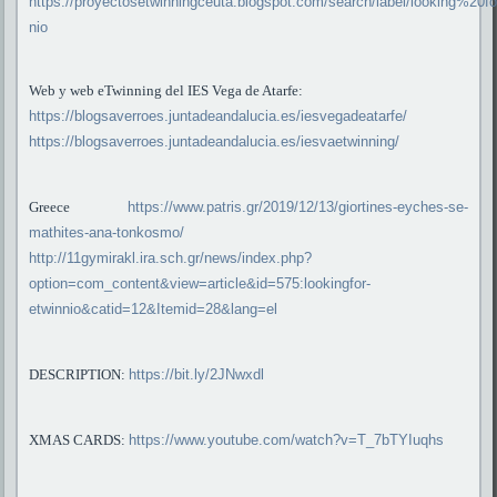
https://proyectosetwinningceuta.blogspot.com/search/label/looking%20
nio
Web y web eTwinning del IES Vega de Atarfe:
https://blogsaverroes.juntadeandalucia.es/iesvegadeatarfe/
https://blogsaverroes.juntadeandalucia.es/iesvaetwinning/
Greece
https://www.patris.gr/2019/12/13/giortines-eyches-se-
mathites-ana-tonkosmo/
http://11gymirakl.ira.sch.gr/news/index.php?
option=com_content&view=article&id=575:lookingfor-
etwinnio&catid=12&Itemid=28&lang=el
DESCRIPTION:
https://bit.ly/2JNwxdl
XMAS CARDS:
https://www.youtube.com/watch?v=T_7bTYIuqhs