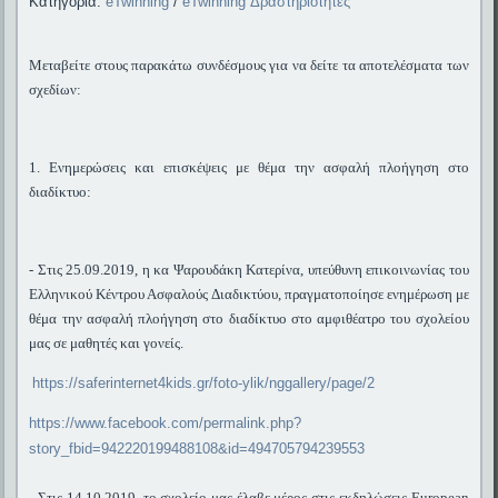
Κατηγορία:
eTwinning
/
eTwinning Δραστηριότητες
Μεταβείτε στους παρακάτω συνδέσμους για να δείτε τα αποτελέσματα των
σχεδίων:
1. Ενημερώσεις και επισκέψεις με θέμα την ασφαλή πλοήγηση στο
διαδίκτυο:
- Στις 25.09.2019, η κα Ψαρουδάκη Κατερίνα,
υπεύθυνη επικοινωνίας του
Ελληνικού Κέντρου Ασφαλούς Διαδικτύου, πραγματοποίησε ενημέρωση με
θέμα την ασφαλή πλοήγηση στο διαδίκτυο στο αμφιθέατρο του σχολείου
μας σε μαθητές και γονείς.
https://saferinternet4kids.gr/foto-ylik/nggallery/page/2
https://www.facebook.com/permalink.php?
story_fbid=942220199488108&id=494705794239553
- Στις 14.10.2019, το σχολείο μας έλαβε μέρος στις εκδηλώσεις European