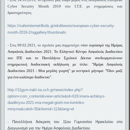
Cyber Security Month 2019 στο Ι.Τ.Ε. με ενημερώσεις και
δραστηριότητες.
https://saferinternet4kids.gr/ekdilwseis/european-cyber-security-
month-2019-2/nggallery/thumbnails
- Στις 09.02.2021, το σχολείο μας συμμετείχει σ
τον εορτασμό της Ημέρας
Ασφαλούς Διαδικτύου 2021.
Το Ελληνικό Κέντρο Ασφαλούς Διαδικτύου
του ΙΤΕ και το Πανελλήνιο Σχολικό Δίκτυο συνδιοργανώνουν
ενημερωτική διαδικτυακή εκδήλωση με τίτλο: "Ημέρα Ασφαλούς
Διαδικτύου 2021 - Μια μεγάλη γιορτή" με κεντρικό μήνυμα: "Όλοι μαζί
για ένα καλύτερο διαδίκτυο".
http://11gym-irakl.ira.sch.gr/news/index.php?
option=com_content&view=article&id=619:imera-asfaloys-
diadiktyou-2021-mia-megali-giorti-me-kentriko-
minyma&catid=35&Itemid=113&lang=el
- Πανελλήνια διάκριση του 11ου Γυμνασίου Ηρακλείου στο
Διαγωνισμό για την Ημέρα Ασφαλούς Διαδικτύου