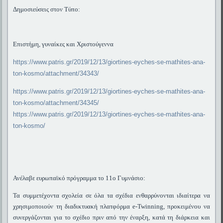
Δημοσιεύσεις στον Τύπο:
Επιστήμη, γυναίκες και Χριστούγεννα
https://www.patris.gr/2019/12/13/giortines-eyches-se-mathites-ana-
ton-kosmo/attachment/34343/
https://www.patris.gr/2019/12/13/giortines-eyches-se-mathites-ana-
ton-kosmo/attachment/34345/
https://www.patris.gr/2019/12/13/giortines-eyches-se-mathites-ana-
ton-kosmo/
Ανέλαβε ευρωπαϊκό πρόγραμμα το 11ο Γυμνάσιο:
Τα συμμετέχοντα σχολεία σε όλα τα σχέδια ενθαρρύνονται ιδιαίτερα να
χρησιμοποιούν τη διαδικτυακή πλατφόρμα e-Twinning, προκειμένου να
συνεργάζονται για το σχέδιο πριν από την έναρξη, κατά τη διάρκεια και