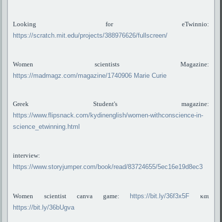
Looking for eTwinnio:
https://scratch.mit.edu/projects/388976626/fullscreen/
Women scientists Magazine:
https://madmagz.com/magazine/1740906 Marie Curie
Greek Student's magazine:
https://www.flipsnack.com/kydinenglish/women-withconscience-in-
science_etwinning.html
interview:
https://www.storyjumper.com/book/read/83724655/5ec16e19d8ec3
Women scientist canva game:
https://bit.ly/36f3x5F
και
https://bit.ly/36bUgva