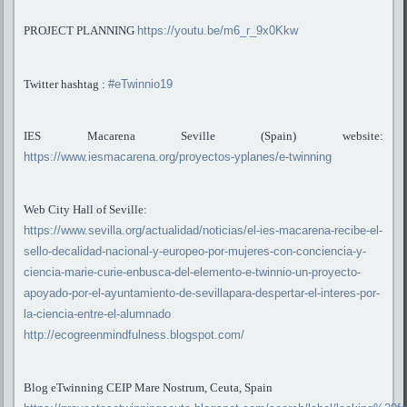
PROJECT PLANNING
https://youtu.be/m6_r_9x0Kkw
Twitter hashtag :
#eTwinnio19
IES Macarena Seville (Spain) website:
https://www.iesmacarena.org/proyectos-yplanes/e-twinning
Web City Hall of Seville:
https://www.sevilla.org/actualidad/noticias/el-ies-macarena-recibe-el-
sello-decalidad-nacional-y-europeo-por-mujeres-con-conciencia-y-
ciencia-marie-curie-enbusca-del-elemento-e-twinnio-un-proyecto-
apoyado-por-el-ayuntamiento-de-sevillapara-despertar-el-interes-por-
la-ciencia-entre-el-alumnado
http://ecogreenmindfulness.blogspot.com/
Blog eTwinning CEIP Mare Nostrum, Ceuta, Spain