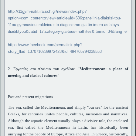
http://11gym-irakl.ira.sch.gr/news/index.php?
option=com_content&view=article&id=606:panellinia-diakrisi-tou-
11ou-gymnasiou-irakleiou-sto-diagonismo-gia-tin-imera-asfaloys-
diadiktyou&catid=17:category-gia-tous-mathites&Itemid=34&lang=el
https://www.facebook.com/permalink.php?
story_fbid=1370710289972428&id=494705794239553
2. Εργασίες στο πλαίσιο του σχεδίου:
"Mediterranean: a place of
meeting and clash of cultures"
Past and present migrations
The sea, called the Mediterranean, and simply "our sea" for the ancient
Greeks, for centuries unites people, cultures, memories and narratives.
Although the aquatic element usually plays a divisive role, the enclosed
sea, first called the Mediterranean in Latin, has historically been
unifying for the people of Europe, Africa and Asia. In Greece, historically,