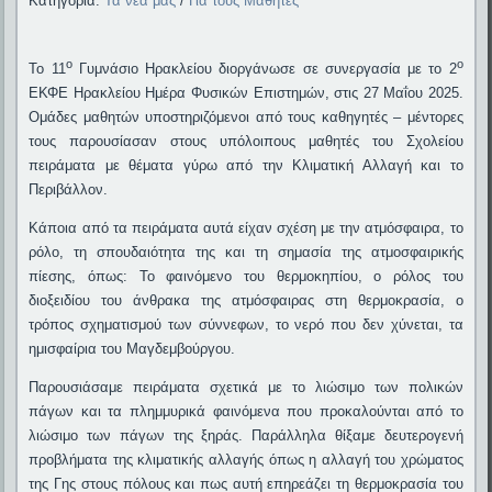
Κατηγορία:
Τα νέα μας
/
Για τους Μαθητές
ο
ο
Το 11
Γυμνάσιο Ηρακλείου διοργάνωσε σε συνεργασία με το 2
ΕΚΦΕ Ηρακλείου Ημέρα Φυσικών Επιστημών, στις 27 Μαΐου 2025.
Ομάδες μαθητών υποστηριζόμενοι από τους καθηγητές – μέντορες
τους παρουσίασαν στους υπόλοιπους μαθητές του Σχολείου
πειράματα με θέματα γύρω από την Κλιματική Αλλαγή και το
Περιβάλλον.
Κάποια από τα πειράματα αυτά είχαν σχέση με την ατμόσφαιρα, το
ρόλο, τη σπουδαιότητα της και τη σημασία της ατμοσφαιρικής
πίεσης, όπως: Το φαινόμενο του θερμοκηπίου, ο ρόλος του
διοξειδίου του άνθρακα της ατμόσφαιρας στη θερμοκρασία, ο
τρόπος σχηματισμού των σύννεφων, το νερό που δεν χύνεται, τα
ημισφαίρια του Μαγδεμβούργου.
Παρουσιάσαμε πειράματα σχετικά με το λιώσιμο των πολικών
πάγων και τα πλημμυρικά φαινόμενα που προκαλούνται από το
λιώσιμο των πάγων της ξηράς. Παράλληλα θίξαμε δευτερογενή
προβλήματα της κλιματικής αλλαγής όπως η αλλαγή του χρώματος
της Γης στους πόλους και πως αυτή επηρεάζει τη θερμοκρασία του