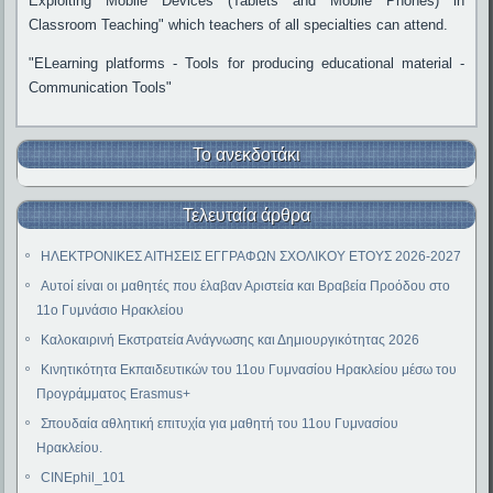
Exploiting Mobile Devices (Tablets and Mobile Phones) in
Classroom Teaching" which teachers of all specialties can attend.
"ELearning platforms - Tools for producing educational material -
Communication Tools"
Το ανεκδοτάκι
Τελευταία άρθρα
ΗΛΕΚΤΡΟΝΙΚΕΣ ΑΙΤΗΣΕΙΣ ΕΓΓΡΑΦΩΝ ΣΧΟΛΙΚΟΥ ΕΤΟΥΣ 2026-2027
Αυτοί είναι οι μαθητές που έλαβαν Αριστεία και Βραβεία Προόδου στο
11ο Γυμνάσιο Ηρακλείου
Καλοκαιρινή Εκστρατεία Ανάγνωσης και Δημιουργικότητας 2026
Κινητικότητα Εκπαιδευτικών του 11ου Γυμνασίου Ηρακλείου μέσω του
Προγράμματος Erasmus+
Σπουδαία αθλητική επιτυχία για μαθητή του 11ου Γυμνασίου
Ηρακλείου.
CINEphil_101