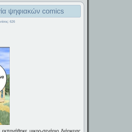
γία ψηφιακών comics
ίσεις: 626
 εκπονήθηκε μικρο-σενάριο διάρκειας