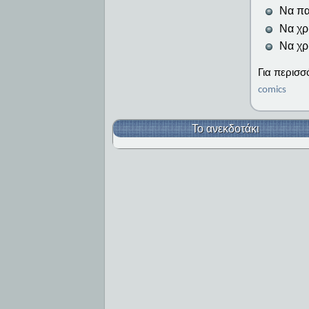
Να πα
Να χρ
Να χρ
Για περισ
comics
Το ανεκδοτάκι