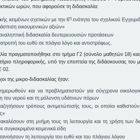
ακτικών ωρών, που αφορούσε τη διδασκαλία:
η
κής κειμένων σχετικών με την 6
ενότητα του σχολικού Εγχειρ
ράσπιση οικουμενικών αξιών»
παναληπτική διδασκαλία δευτερευουσών προτάσεων
τατροπή του ευθύ σε πλάγιο λόγο και αντιστρόφως.
λία πραγματοποιήθηκε στο τμήμα Γ2 (σύνολο μαθητών 18) και 
τήριο πληροφορικής, υπό την εποπτεία της διδάσκουσας του μ
 02.
χοι της μικρο-διδασκαλίας ήταν:
ημερωθούν και να προβληματιστούν για σύγχρονα οικολογικ
ψη του νερού και τη μόλυνση υδάτινων πόρων
αζητήσουν τρόπους αντιμετώπισής τους, οι οποίοι καθιστούν
ες»
ακαλέσουν στη μνήμη τους τη λειτουργία και τη χρήση των
ε συγκεκριμένα κειμενικά είδη
τανοήσουν τη λειτουργία του ευθύ και του πλάγιου λόγου