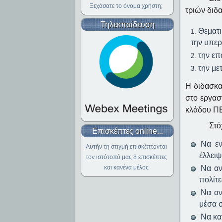
Ξεχάσατε το όνομα χρήστη;
τριών διδ
Τηλεκπαίδευση
Θεματι
την υπε
την ε
την με
Η διδασκα
στο εργασ
κλάδου ΠΕ
Στό
Επισκέπτες online...
Να εν
Αυτήν τη στιγμή επισκέπτονται
έλλει
τον ιστότοπό μας 8 επισκέπτες
Να αν
και κανένα μέλος
πολίτ
Να αν
μέσα σ
Να κα