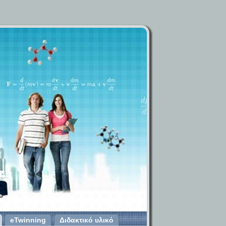
eTwinning
Διδακτικό υλικό