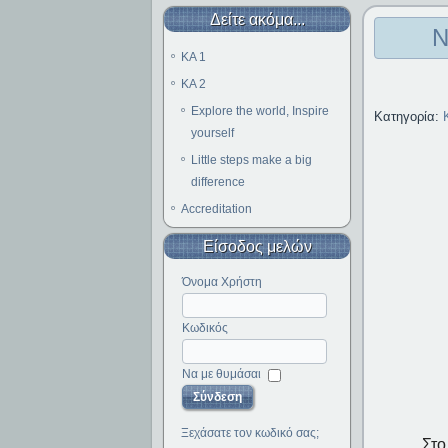
Δείτε ακόμα...
Ν
KA 1
KA 2
Explore the world, Inspire
Κατηγορία:
yourself
Little steps make a big
difference
Accreditation
Είσοδος μελών
Όνομα Χρήστη
Κωδικός
Να με θυμάσαι
Ξεχάσατε τον κωδικό σας;
Στο