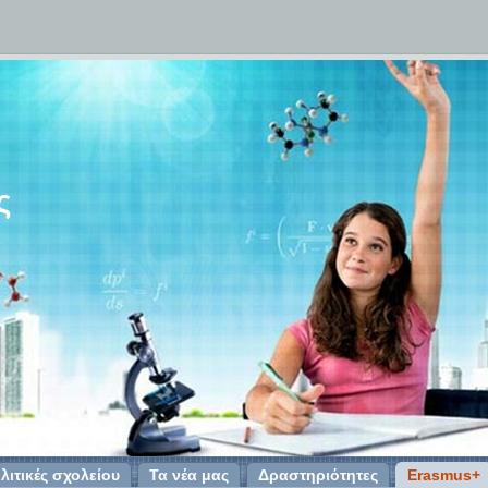
ς
λιτικές σχολείου
Τα νέα μας
Δραστηριότητες
Erasmus+