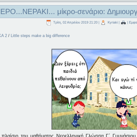
ΕΡΟ...ΝΕΡΑΚΙ... μίκρο-σενάριο: Δημιουρ
Τρίτη, 02 Απριλίου 2019 21:20
|
Kyriaki
|
| Εμφαν
KA 2
/
Little steps make a big difference
 πλαίσιο του μαθήματος Νεοελληνική Γλώσσα Γ΄ Γυμνάσιου,