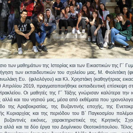
ιο των μαθημάτων της Ιστορίας και των Εικαστικών της Γ΄ Γυμ
ήγηση των εκπαιδευτικών του σχολείου μας, Μ. Φιολιτάκη (φ
ανωλάκη
Ευ.
(φιλολόγου) και Κλ. Χρηστάκη (καθηγήτριας εικασ
0 Απριλίου 2019, πραγματοποιήθηκε εκπαιδευτική επίσκεψη στ
ρακλείου. Οι μαθητές της Γ΄ Τάξης γνώρισαν καλύτερα την ι
 αλλά και του νησιού μας, μέσα από εκθέματα που χρονολογο
δο της Αραβοκρατίας, της Βυζαντινής εποχής, της Ενετοκρ
ς Κυριαρχίας και της περιόδου του Β΄ Παγκοσμίου πολέμο
 βυζαντινές εικόνες, χαρακτηριστικές της Κρητικής Σχ
α αλλά και τα δύο έργα του Δομίνικου Θεοτοκόπουλου. Τέλος,