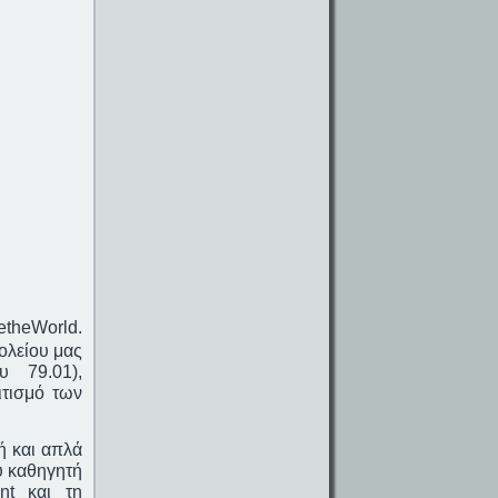
e
the
World
.
ολείου μας
υ 79.01),
ιτισμό των
ή και απλά
υ καθηγητή
nt
και τη