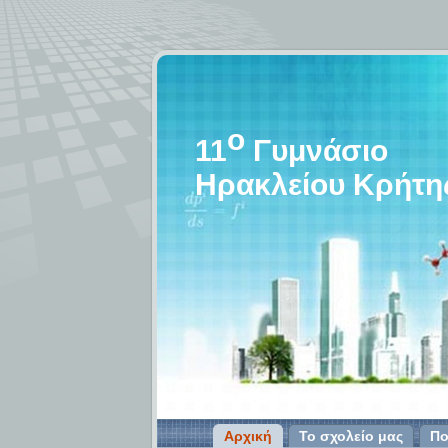
o
11
Γυμνάσιο
Ηρακλείου Κρήτη
Αρχική
Το σχολείο μας
Πο