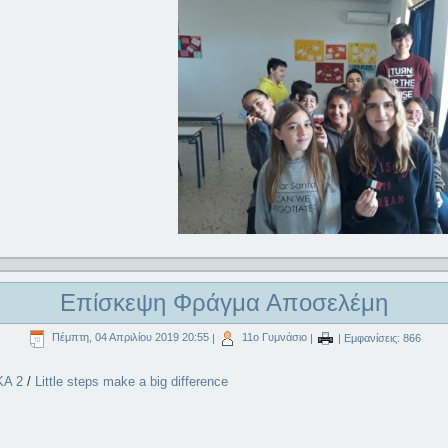
Επίσκεψη Φράγμα Αποσελέμη
Πέμπτη, 04 Απριλίου 2019 20:55
|
11ο Γυμνάσιο
|
| Εμφανίσεις: 866
KA 2
/
Little steps make a big difference