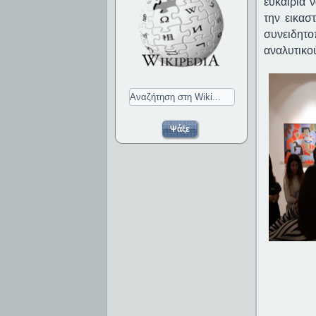
ευκαιρία 
την εικασ
συνειδητο
αναλυτικο