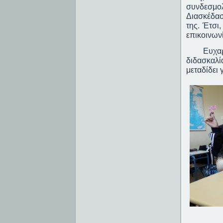
συνδεσμο
Διασκέδασ
της. Έτσι
επικοινων
Ευχαριστ
διδασκαλί
μεταδίδει 