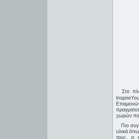
Στο πλ
Inspire
You
Επαμεινώ
πραγματοπ
χωρών πο
Πιο συγκε
υλικά όπω
τους, ο 