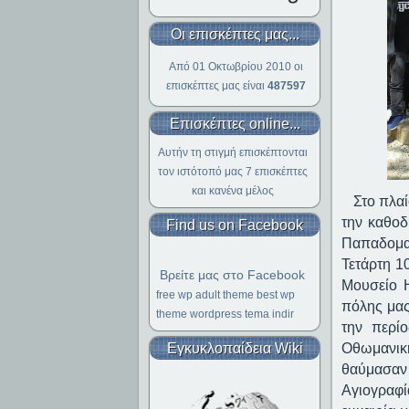
Οι επισκέπτες μας...
Από 01 Οκτωβρίου 2010 οι
επισκέπτες μας είναι
487597
Επισκέπτες online...
Αυτήν τη στιγμή επισκέπτονται
τον ιστότοπό μας 7 επισκέπτες
και κανένα μέλος
Στο πλαίσ
την καθοδ
Find us on Facebook
Παπαδομ
Τετάρτη 1
Βρείτε μας στο Facebook
Μουσείο Η
free wp adult theme
best wp
πόλης μας
theme
wordpress tema indir
την περίο
Εγκυκλοπαίδεια Wiki
Οθωμανική
θαύμασαν
Αγιογραφί