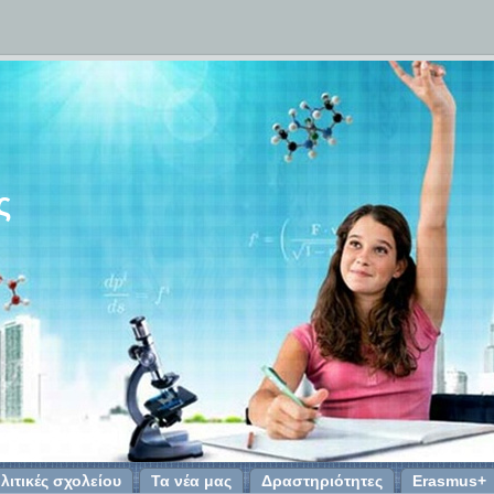
ς
λιτικές σχολείου
Τα νέα μας
Δραστηριότητες
Erasmus+