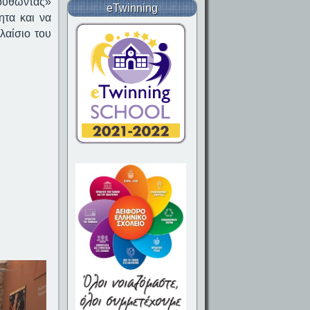
λουθώντας»
eTwinning
ητα και να
λαίσιο του