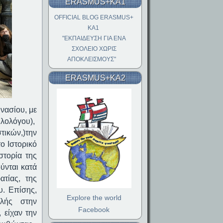
ERASMUS+KA1
OFFICIAL BLOG ERASMUS+
KA1
"ΕΚΠΑΙΔΕΥΣΗ ΓΙΑ ΕΝΑ
ΣΧΟΛΕΙΟ ΧΩΡΙΣ
ΑΠΟΚΛΕΙΣΜΟΥΣ"
ERASMUS+KA2
νασίου, με
ιλολόγου),
τικών,)την
ο Ιστορικό
στορία της
ύνται κατά
ατίας, της
υ. Επίσης,
Explore the world
ολής στην
Facebook
 είχαν την