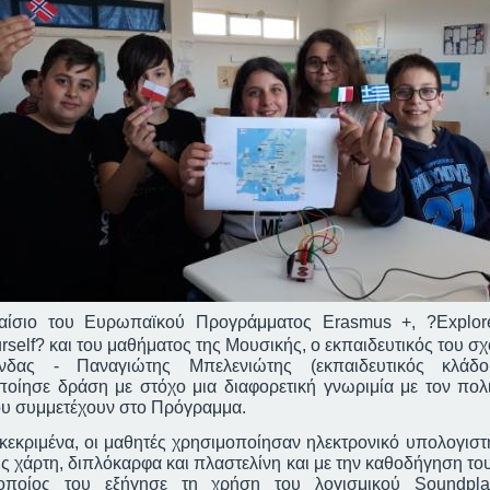
αίσιο του Ευρωπαϊκού Προγράμματος
Erasmus
+, ?
Explor
rself
? και του μαθήματος της Μουσικής, ο εκπαιδευτικός του σχ
νδας - Παναγιώτης Μπελενιώτης (εκπαιδευτικός κλάδο
οίησε δράση με στόχο μια διαφορετική γνωριμία με τον πολ
υ συμμετέχουν στο Πρόγραμμα.
κριμένα, οι μαθητές χρησιμοποίησαν ηλεκτρονικό υπολογιστ
ς χάρτη, διπλόκαρφα και πλαστελίνη και με την καθοδήγηση το
οποίος του εξήγησε τη χρήση του λογισμικού
Soundpla