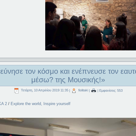
εύνησε τον κόσμο και ενέπνευσε τον εαυτ
μέσω? της Μουσικής!»
Τετάρτη, 10 Απριλίου 2019 11:35
|
fiolitaki
|
| Εμφανίσεις: 553
KA 2
/
Explore the world, Inspire yourself