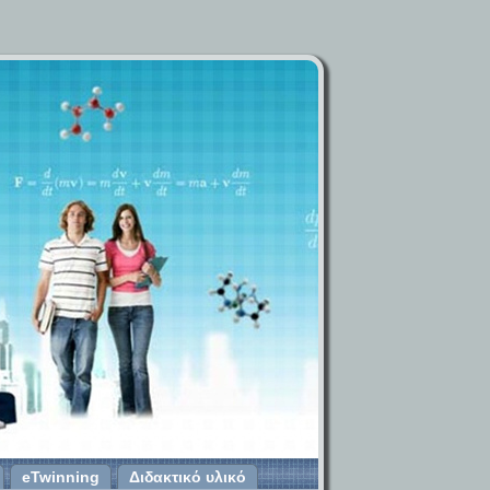
eTwinning
Διδακτικό υλικό