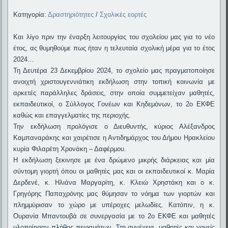
Κατηγορία:
Δραστηριότητες
/
Σχολικές εορτές
Και λίγο πριν την έναρξη λειτουργίας του σχολείου μας για το νέο
έτος, ας θυμηθούμε πως ήταν η τελευταία σχολική μέρα για το έτος
2024…
Τη Δευτέρα 23 Δεκεμβρίου 2024, το σχολείο μας πραγματοποίησε
ανοιχτή χριστουγεννιάτικη εκδήλωση στην τοπική κοινωνία με
αρκετές παράλληλες δράσεις, στην οποία συμμετείχαν μαθητές,
εκπαιδευτικοί, ο Σύλλογος Γονέων και Κηδεμόνων, το 2ο ΕΚΦΕ
καθώς και επαγγελματίες της περιοχής.
Την εκδήλωση προλόγισε ο Διευθυντής, κύριος Αλέξανδρος
Καμπαναράκης και χαιρέτισε η Αντιδημάρχος του Δήμου Ηρακλείου
κυρία Φιλαρέτη Χρονάκη – Δαφέρμου.
Η εκδήλωση ξεκινησε με ένα δρώμενο μικρής διάρκειας και μία
σύντομη γιορτή όπου οι μαθητές μας και οι εκπαιδευτικοί κ. Μαρία
Δερδενέ, κ. Ηλιάνα Μαργαρίτη, κ. Κλειώ Χρηστάκη και ο κ.
Γρηγόρης Παπαχρόνης μας θύμησαν το νόημα των γιορτών και
πλημμύρισαν το χώρο με υπέροχες μελωδίες. Κατόπιν, η κ.
Ουρανία Μπαντουβά σε συνεργασία με το 2ο ΕΚΦΕ και μαθητές
υλοποίησαν πλήθος πειραμάτων. Στη συνέχεια, μαθητές και γονείς