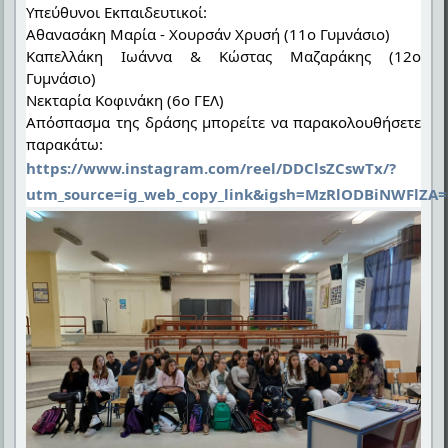
Υπεύθυνοι Εκπαιδευτικοί:
Αθανασάκη Μαρία - Χουρσάν Χρυσή (11ο Γυμνάσιο)
Καπελλάκη Ιωάννα & Κώστας Μαζαράκης (12ο
Γυμνάσιο)
Νεκταρία Κοφινάκη (6ο ΓΕΛ)
Απόσπασμα της δράσης μπορείτε να παρακολουθήσετε
παρακάτω:
https://www.instagram.com/reel/DDClsZCswTx/?
utm_source=ig_web_copy_link&igsh=MzRlODBiNWFlZA=