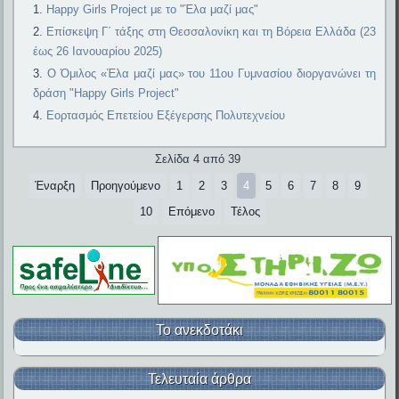
Happy Girls Project με το "Έλα μαζί μας"
Επίσκεψη Γ΄ τάξης στη Θεσσαλονίκη και τη Βόρεια Ελλάδα (23
έως 26 Ιανουαρίου 2025)
Ο Όμιλος «Έλα μαζί μας» του 11ου Γυμνασίου διοργανώνει τη
δράση "Happy Girls Project"
Εορτασμός Επετείου Εξέγερσης Πολυτεχνείου
Σελίδα 4 από 39
Έναρξη
Προηγούμενο
1
2
3
4
5
6
7
8
9
10
Επόμενο
Τέλος
Το ανεκδοτάκι
Τελευταία άρθρα