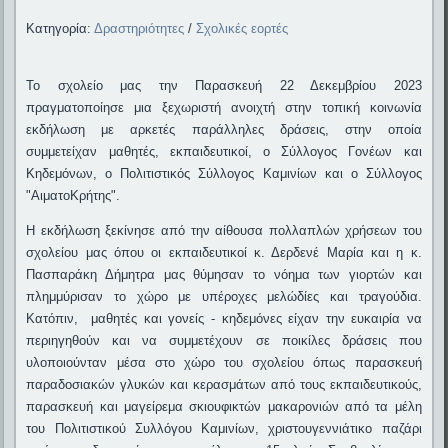
Κατηγορία:
Δραστηριότητες
/
Σχολικές εορτές
Το σχολείο μας την Παρασκευή 22 Δεκεμβρίου 2023
πραγματοποίησε μια ξεχωριστή ανοιχτή στην τοπική κοινωνία
εκδήλωση με αρκετές παράλληλες δράσεις, στην οποία
συμμετείχαν μαθητές, εκπαιδευτικοί, ο Σύλλογος Γονέων και
Κηδεμόνων, ο Πολιτιστικός Σύλλογος Καμινίων και ο Σύλλογος
"ΑιματοΚρήτης".
Η εκδήλωση ξεκίνησε από την αίθουσα πολλαπλών χρήσεων του
σχολείου μας όπου οι εκπαιδευτικοί κ. Δερδενέ Μαρία και η κ.
Πασπαράκη Δήμητρα μας θύμησαν το νόημα των γιορτών και
πλημμύρισαν το χώρο με υπέροχες μελώδίες και τραγούδια.
Κατόπιν, μαθητές και γονείς - κηδεμόνες είχαν την ευκαιρία να
περιηγηθούν και να συμμετέχουν σε ποικίλες δράσεις που
υλοποιούνταν μέσα στο χώρο του σχολείου όπως παρασκευή
παραδοσιακών γλυκών και κερασμάτων από τους εκπαιδευτικούς,
παρασκευή και μαγείρεμα σκιουφικτών μακαρονιών από τα μέλη
του Πολιτιστικού Συλλόγου Καμινίων, χριστουγεννιάτικο παζάρι