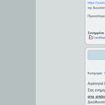
https://you
την δυνατότ
Περισσότερε
Συνημμένα 
CardSta
Κατηγορία:
Αγαπητοί Γ
Σας ενημε
στο σπίτι
Διεύθυνση