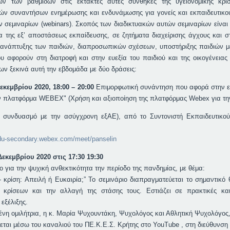
ων των βαθμίδων στις έκτακτες αυτές συνθήκες της υγειονομικής κρ
ών συναντήσων ενημέρωσης και ενδυνάμωσης για γονείς και εκπαιδευτικού
ν σεμιναρίων (webinars). Σκοπός των διαδικτυακών αυτών σεμιναρίων είνα
α της εξ’ αποστάσεως εκπαίδευσης, σε ζητήματα διαχείρισης άγχους και σ
ι ανάπτυξης των παιδιών, διαπροσωπικών σχέσεων, υποστήριξης παιδιών με
υ αφορούν στη διατροφή και στην ευεξία του παιδιού και της οικογένεια
ίων ξεκινά αυτή την εβδομάδα με δύο δράσεις:
εκεμβρίου 2020, 18:00 – 20:00
Επιμορφωτική συνάντηση που αφορά στην εκ
ν πλατφόρμα WEBEX" (Χρήση και αξιοποίηση της πλατφόρμας Webex για τη
ε συνδυασμό με την ασύγχρονη εξΑΕ), από το Συντονιστή Εκπαιδευτικο
edu-secondary.webex.com/meet/panselin
εκεμβρίου 2020 στις 17:30 19:30
ο για την ψυχική ανθεκτικότητα την περίοδο της πανδημίας, με θέμα:
- κρίση: Απειλή ή Ευκαιρία;” Το σεμινάριο διαπραγματεύεται το σημαντικ
ς κρίσεων και την αλλαγή της στάσης τους. Εστιάζει σε πρακτικές και
εξέλιξης.
νη ομιλήτρια, η κ. Μαρία Ψυχουντάκη, Ψυχολόγος και Αθλητική Ψυχολόγος
ται μέσω του καναλιού του ΠΕ.Κ.Ε.Σ. Κρήτης στο YouTube , στη διεύθυνση