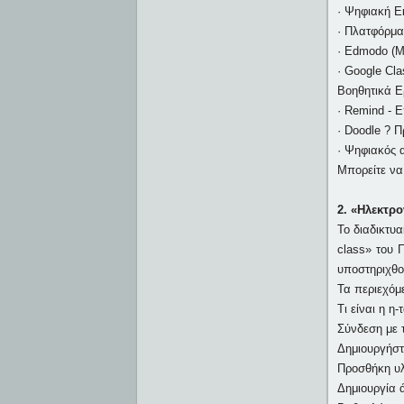
· Ψηφιακή Ε
· Πλατφόρμα 
· Edmodo (Μ
· Google Cl
Βοηθητικά Ε
· Remind - 
· Doodle ? 
· Ψηφιακός
Μπορείτε να
2. «Ηλεκτρο
Το διαδικτυ
class» του 
υποστηριχθού
Τα περιεχόμε
Τι είναι η η-
Σύνδεση με 
Δημιουργήστ
Προσθήκη υλ
Δημιουργία 