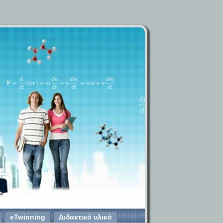
eTwinning
Διδακτικό υλικό