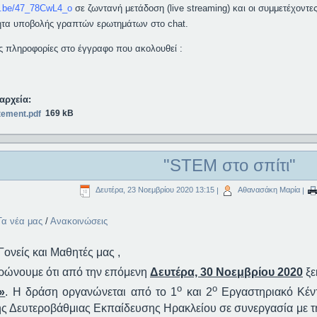
tu.be/47_78CwL4_o
σε ζωντανή μετάδοση (live streaming) και οι συμμετέχοντε
ητα υποβολής γραπτών ερωτημάτων στο chat.
ς πληροφορίες στο έγγραφο που ακολουθεί :
αρχεία:
169 kB
tement.pdf
"STEM στο σπίτι"
Δευτέρα, 23 Νοεμβρίου 2020 13:15
|
Αθανασάκη Μαρία
|
Τα νέα μας
/
Ανακοινώσεις
ονείς και Μαθητές μας ,
ρώνουμε ότι από την επόμενη
Δευτέρα, 30 Νοεμβρίου 2020
ξε
ο
ο
»
. Η δράση οργανώνεται από το 1
και 2
Εργαστηριακό Κέν
ς Δευτεροβάθμιας Εκπαίδευσης Ηρακλείου σε συνεργασία με τ