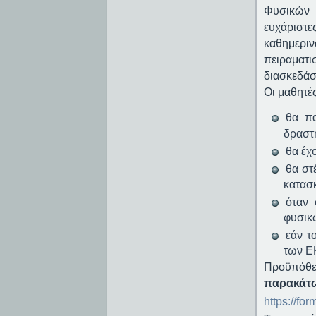
Φυσικών 
ευχάριστ
καθημεριν
πειραματ
διασκεδάσ
Οι μαθητέ
θα πα
δραστ
θα έχ
θα στ
κατασ
όταν 
φυσικ
εάν τ
των Ε
Προϋπόθε
παρακάτω
https://