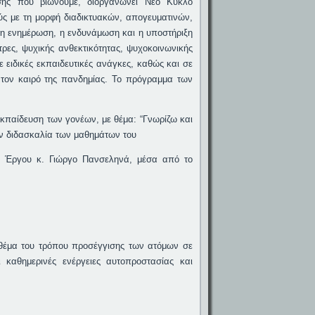
ίσης που βιώνουμε, διοργανώνει Νέο Κύκλο
ς με τη μορφή διαδικτυακών, απογευματινών,
ι η ενημέρωση, η ενδυνάμωση και η υποστήριξη
τρες, ψυχικής ανθεκτικότητας, ψυχοκοινωνικής
 ειδικές εκπαιδευτικές ανάγκες, καθώς και σε
ς τον καιρό της πανδημίας. Το πρόγραμμα των
παίδευση των γονέων, με θέμα: “Γνωρίζω και
ν διδασκαλία των μαθημάτων του
ύ Έργου κ. Γιώργο Πανσεληνά, μέσα από το
ό θέμα του τρόπου προσέγγισης των ατόμων σε
 καθημερινές ενέργειες αυτοπροστασίας και
,