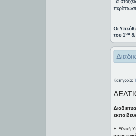
Τα στοιχε
περίπτωση
Οι Υπεύθ
ου
του 1
& 
Διαδι
Κατηγορία:
ΔΕΛΤΙ
Διαδικτυ
εκπαίδευ
Η Εθνική Υ
στους γονε