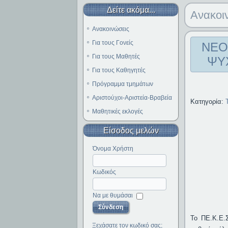
Δείτε ακόμα...
Ανακοι
Ανακοινώσεις
Για τους Γονείς
ΝΕΟ
Για τους Μαθητές
ΨΥ
Για τους Καθηγητές
Πρόγραμμα τμημάτων
Αριστούχοι-Αριστεία-Βραβεία
Κατηγορία:
Μαθητικές εκλογές
Είσοδος μελών
Όνομα Χρήστη
Κωδικός
Να με θυμάσαι
Το ΠΕ.Κ.Ε.Σ
Ξεχάσατε τον κωδικό σας;