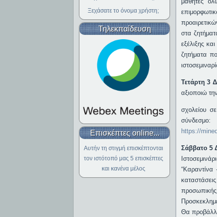
μαθητές όλ
Ξεχάσατε το όνομα χρήστη;
επιμορφωτικ
προαιρετικώ
Τηλεκπαίδευση
στα ζητήματ
εξέλιξης κα
ζητήματα πο
ιστοσεμιναρ
Τετάρτη 3 Δ
αξιοποιώ τη
σχολείου σ
σύνδεσμο:
https://min
Επισκέπτες online...
Σάββατο 5 Δ
Αυτήν τη στιγμή επισκέπτονται
Ιστοσεμινάρι
τον ιστότοπό μας 5 επισκέπτες
και κανένα μέλος
“Καραντίνα 
καταστάσει
προσωπικής 
Προσκεκλημέ
Θα προβάλλε