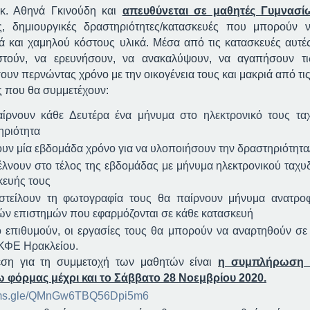
κ. Αθηνά Γκινούδη και
απευθύνεται σε μαθητές Γυμνασί
ες, δημιουργικές δραστηριότητες/κατασκευές που μπορούν
ά και χαμηλού κόστους υλικά. Μέσα από τις κατασκευές αυτές
ιστούν, να ερευνήσουν, να ανακαλύψουν, να αγαπήσουν τι
ουν περνώντας χρόνο με την οικογένεια τους και μακριά από τ
ς που θα συμμετέχουν:
ίρνουν κάθε Δευτέρα ένα μήνυμα στο ηλεκτρονικό τους ταχ
ηριότητα
ουν μία εβδομάδα χρόνο για να υλοποιήσουν την δραστηριότητ
έλνουν στο τέλος της εβδομάδας με μήνυμα ηλεκτρονικού ταχυ
κευής τους
στείλουν τη φωτογραφία τους θα παίρνουν μήνυμα ανατροφ
ών επιστημών που εφαρμόζονται σε κάθε κατασκευή
ο επιθυμούν, οι εργασίες τους θα μπορούν να αναρτηθούν σε
ΚΦΕ Ηρακλείου.
ση για τη συμμετοχή των μαθητών είναι
η συμπλήρωση κ
 φόρμας μέχρι και το Σάββατο 28 Νοεμβρίου 2020.
forms.gle/QMnGw6TBQ56Dpi5m6