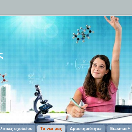
ς
λιτικές σχολείου
Τα νέα μας
Δραστηριότητες
Erasmus+