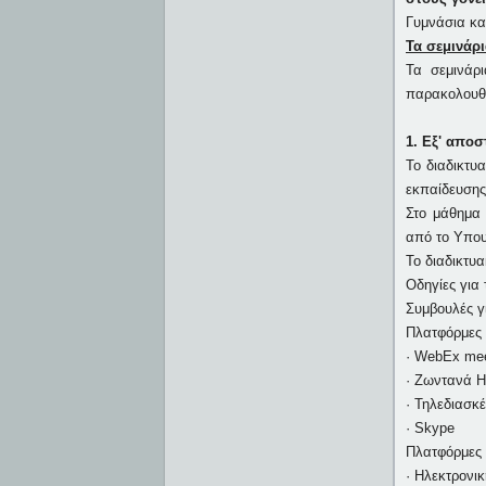
Γυμνάσια και
Τα σεμινάρ
Τα σεμινάρι
παρακολουθο
1. Εξ' απο
Το διαδικτυ
εκπαίδευσης
Στο μάθημα 
από το Υπου
Το διαδικτυ
Οδηγίες για
Συμβουλές γ
Πλατφόρμες 
· WebEx mee
· Ζωντανά 
· Τηλεδιασκ
· Skype
Πλατφόρμες 
· Ηλεκτρονικ