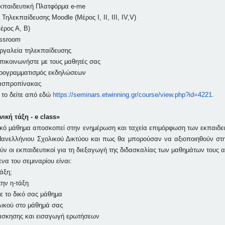
κπαιδευτική Πλατφόρμα e-me
Τηλεκπαίδευσης Moodle (Μέρος I, ΙΙ, III, IV,V)
έρος Α, Β)
assroom
ργαλεία τηλεκπαίδευσης
Επικοινωνήστε με τους μαθητές σας
Προγραμματισμός εκδηλώσεων
 ασπροπίνακας
 το δείτε από εδώ
https://seminars.etwinning.gr/course/view.php?id=4221
.
νική τάξη - e class»
ακό μάθημα αποσκοπεί στην ενημέρωση και ταχεία επιμόρφωση των εκπαιδευ
Πανελλήνιου Σχολικού Δικτύου και πως θα μπορούσαν να αξιοποιηθούν στ
ν οι εκπαιδευτικοί για τη διεξαγωγή της διδασκαλίας των μαθημάτων τους α
να του σεμιναρίου είναι:
τάξη;
την η-τάξη
ε το δικό σας μάθημα
ικού στο μάθημά σας
άσκησης και εισαγωγή ερωτήσεων