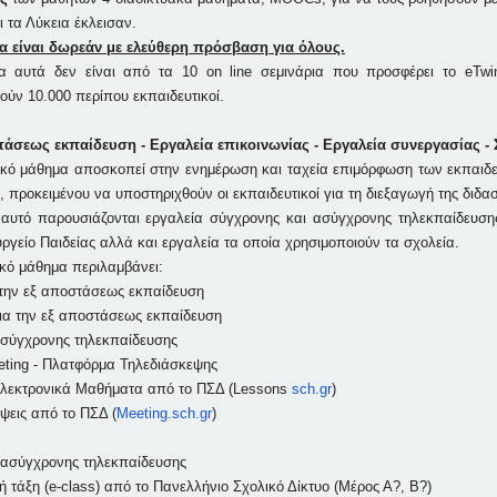
 τα Λύκεια έκλεισαν.
ια είναι δωρεάν με ελεύθερη πρόσβαση για όλους.
α αυτά δεν είναι από τα 10 on line σεμινάρια που προσφέρει το eTwin
ύν 10.000 περίπου εκπαιδευτικοί.
στάσεως εκπαίδευση - Εργαλεία επικοινωνίας - Εργαλεία συνεργασίας -
ακό μάθημα αποσκοπεί στην ενημέρωση και ταχεία επιμόρφωση των εκπαιδ
, προκειμένου να υποστηριχθούν οι εκπαιδευτικοί για τη διεξαγωγή της διδα
αυτό παρουσιάζονται εργαλεία σύγχρονης και ασύγχρονης τηλεκπαίδευσης
ργείο Παιδείας αλλά και εργαλεία τα οποία χρησιμοποιούν τα σχολεία.
ακό μάθημα περιλαμβάνει:
 την εξ αποστάσεως εκπαίδευση
ια την εξ αποστάσεως εκπαίδευση
σύγχρονης τηλεκπαίδευσης
ting - Πλατφόρμα Τηλεδιάσκεψης
Ηλεκτρονικά Μαθήματα από το ΠΣΔ (Lessons
sch.gr
)
έψεις από το ΠΣΔ (
Meeting.sch.gr
)
ασύγχρονης τηλεκπαίδευσης
ή τάξη (e-class) από το Πανελλήνιο Σχολικό Δίκτυο (Μέρος Α?, Β?)