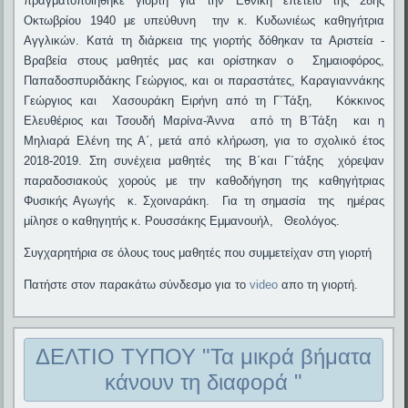
πραγματοποιήθηκε γιορτή για την Εθνική επέτειο της 28ης
Οκτωβρίου 1940 με υπεύθυνη την κ. Κυδωνιέως
καθηγήτρια
Αγγλικών
. Κατά τη διάρκεια της γιορτής δόθηκαν τα Αριστεία -
Βραβεία στους μαθητές μας και ορίστηκαν o Σημαιοφόρος,
Παπαδοσπυριδάκης Γεώργιος
, και οι παραστάτες, Καραγιαννάκης
Γεώργιος και Χασουράκη Ειρήνη
από τη Γ΄
Τάξη,
Κόκκινος
Ελευθέριος και Τσουδή Μαρίνα-Άννα από τη Β΄Τάξη και η
Μηλιαρά Ελένη της Α΄, μετά από κλήρωση, για το σχολικό έτος
2018-2019.
Στη συνέχεια
μαθητές της Β΄και Γ΄τάξης χόρεψαν
παραδοσιακούς χορούς με την καθοδήγηση της καθηγήτριας
Φυσικής Αγωγής κ. Σχοιναράκη. Για τη σημασία της ημέρας
μίλησε ο καθηγητής κ. Ρουσσάκης Εμμανουήλ, Θεολόγος.
Συγχαρητήρια σε όλους τους μαθητές που συμμετείχαν στη γιορτή
Πατήστε στον παρακάτω σύνδεσμο για το
video
απο τη γιορτή.
ΔΕΛΤΙΟ ΤΥΠΟΥ "Τα μικρά βήματα
κάνουν τη διαφορά "