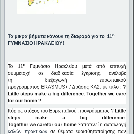
ο
Τα μικρά βήματα κάνουν τη διαφορά για το 11
ΓΥΜΝΑΣΙΟ ΗΡΑΚΛΕΙΟΥ!
ο
Το 11
Γυμνάσιο Ηρακλείου μετά από επιτυχή
συμμετοχή σε διαδικασία έγκρισης, ανέ
λαβε
τη διεξαγωγή ευρωπαϊκού
προγράμματος ERASMUS+ / Δράσης ΚΑ2, με τίτλο :
?
Little
steps
make
a
big
difference
.
Together we care
for our home ?
Κύριος
στόχος
του
Ευρωπαϊκού
προγράμματος
?
Little
steps make a big difference.
Together
we
care
for
our
home
?
αποτελεί η ανταλλαγή
καλών πρακτικών
σε θέματα ευαισθητοποίησης των