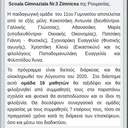
Scoala
Gimnaziala
Nr
.3
Zimnicea
της Ρουμανίας.
Η παιδαγωγική ομάδα του 11ου Γυμνασίου αποτελείται
από τα εξής μέλη: Κοκοτσάκη Αντωνία (διευθύντρια-
Γαλλικής Γλώσσας), Αθανασάκη Μαρία
(υποδιευθύντρια- Οικιακής Οικονομίας), Πατσάκη
Γιάννη - Φυσικός), Σχοιναράκη Ευαγγελία (Φυσικής
αγωγής), Χρηστάκη Κλειώ (Εικαστικών) και τις
φιλολόγους Παπαδομανωλάκη Ευαγγελία και
Φιλιππίδου Άννα.
Το πρόγραμμα είναι διετούς διάρκειας και θα
ολοκληρωθεί τον Αύγουστο του 2020. Στο διάστημα
αυτό
ομάδα 16 μαθητών
θα ταξιδέψει και θα
φιλοξενηθεί από συμμαθητές τους στα παραπάνω
σχολεία και φυσικά θα ανταποδώσουν και οι ίδιοι τη
φιλοξενία. Θα δουλέψουν συνεργατικά σε ομάδες
εργασίας με τους συμμαθητές ? εταίρους τους, τόσο σε
πραγματικό χρόνο κατά τη διάρκεια των επισκέψεων,
όσο και μέσω του διαδικτύου.