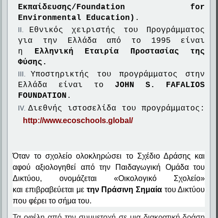
Εκπαίδευσης/Foundation for
Environmental Education)
.
Εθνικός χειριστής του Προγράμματος
για την Ελλάδα από το 1995 είναι
η
Ελληνική Εταιρία Προστασίας της
Φύσης.
Υποστηρικτής του προγράμματος στην
Ελλάδα είναι το
JOHN S. FAFALIOS
FOUNDATION
.
Διεθνής ιστοσελίδα του προγράμματος:
http://www.ecoschools.global/
Όταν το σχολείο ολοκληρώσει το Σχέδιο Δράσης και
αφού αξιολογηθεί από την Παιδαγωγική Ομάδα του
Δικτύου, ονομάζεται «Οικολογικό Σχολείο»
και
επιβραβεύεται με
την Πράσινη Σημαία
του Δικτύου
που φέρει το σήμα του.
Τα οφέλη από την συμμετοχή σε μια διακρατική δράση