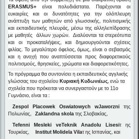
ERASMU
S
+
είναι πολυδιάστατα. Παρέχονται οι
ευκαιρίες και οι δυνατότητες για την ολόπλευρη
ανάπτυξη των μαθητών από γλωσσικής, πολιτισμικής
και εκπαιδευτικής πλευράς, μέσω της αλληλεπίδρασης
με μαθητές άλλων χωρών. Διαλύονται τα στερεότυπα
και οι προκαταλήψεις, και δημιουργούνται σχέσεις
φιλίας. Το μεγαλύτερο όφελος, όμως, είναι ο σεβασμός
και η ανοχή που αναπτύσσεται προς διαφορετικούς
πολιτισμούς, θρησκείες, χρώματα και διαφορετικότητες.
Το πρόγραμμα θα συντονίσει η εκπαιδευτικός αγγλικής
γλώσσας του σχολείου
Κυριακή Κυδωνιέως
, ενώ τα
σχολεία που πρόκειται να συνεργαστούν με το 11ο
Γυμνάσιο,
είναι τα
:
Zespol
Placowek
Oswiatowych
w
Jaworzni
της
Πολωνίας,
Zaklandna
skola
της Σλοβακίας,
Tefenni
Mesleki
ve
Teknik
Anadolu
Lisesi
τ ης
Τουρκίας,
Institut
Moli
de
la
Vila
τ ης Ισπανίας, και